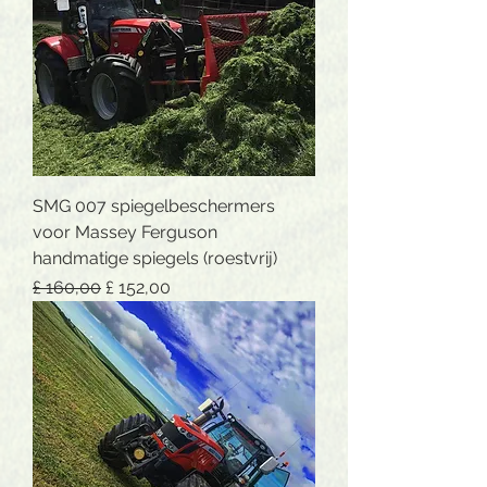
SMG 007 spiegelbeschermers
voor Massey Ferguson
handmatige spiegels (roestvrij)
Normale prijs
Verkoopprijs
£ 160,00
£ 152,00