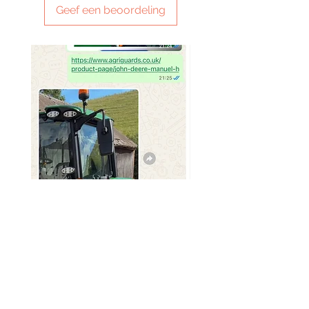
Geef een beoordeling
SMG 029 x2 sets
SMG 031 x3 green light
Prijs
Prijs
£ 320,00
£ 230,00