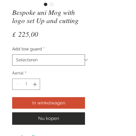
Bespoke uni Mog with
logo set Up and cutting
Prijs
£ 225,00
Add tow guard
*
Aantal
*
In winkelwagen
Nu kopen