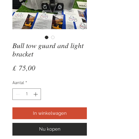
Bull tow guard and light
bracket
Prijs
£ 75,00
Aantal
*
In winkelwagen
Nu kopen