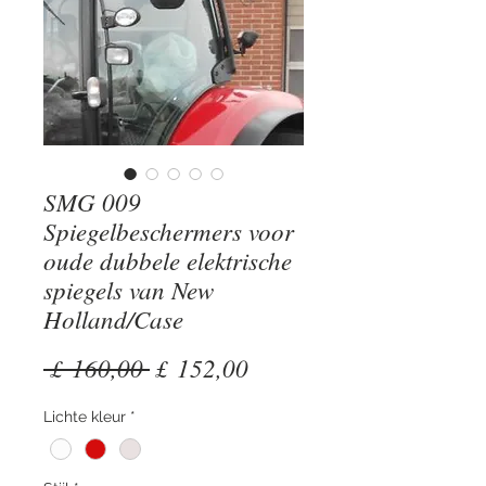
SMG 009
Spiegelbeschermers voor
oude dubbele elektrische
spiegels van New
Holland/Case
Normale
Verkoopprijs
 £ 160,00 
£ 152,00
prijs
Lichte kleur
*