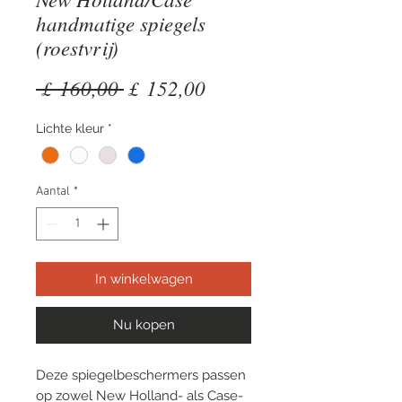
handmatige spiegels
(roestvrij)
Normale
Verkoopprijs
 £ 160,00 
£ 152,00
prijs
Lichte kleur
*
Aantal
*
In winkelwagen
Nu kopen
Deze spiegelbeschermers passen
op zowel New Holland- als Case-