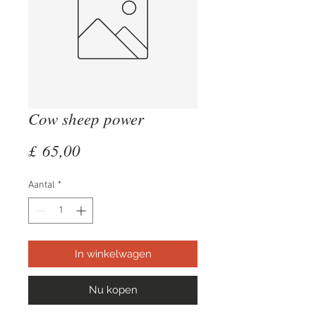
Cow sheep power
Prijs
£ 65,00
Aantal
*
In winkelwagen
Nu kopen