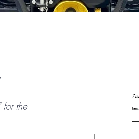
Snel overzicht
n
Sub
or the
Emai