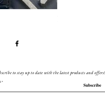
SMG 008 stainless and blac
Prijs
£ 200,00
scribe to stay up to date with the latest products and offers
l
Subscribe