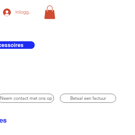
Inloggen
cessoires
Neem contact met ons op
Betaal een factuur
res