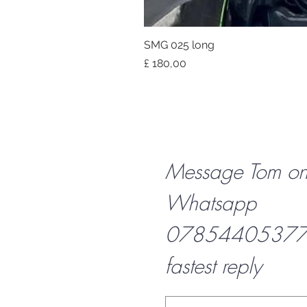
SMG 025 long
Prijs
£ 180,00
Message Tom o
Whatsapp
07854405377 f
fastest reply