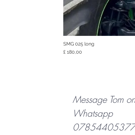
SMG 025 long
Prijs
£ 180,00
Message Tom o
Whatsapp
07854405377 f