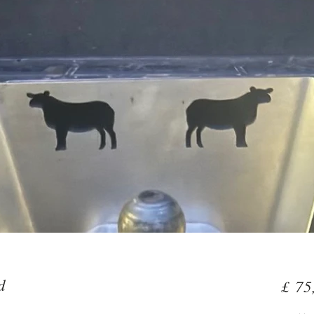
d
£ 75