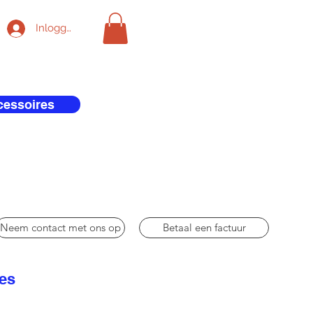
Inloggen
cessoires
Neem contact met ons op
Betaal een factuur
res