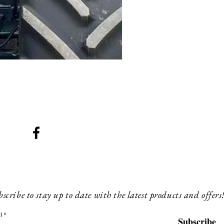
SMG 008 stainless and blac
Prijs
£ 200,00
scribe to stay up to date with the latest products and offers
l
Subscribe