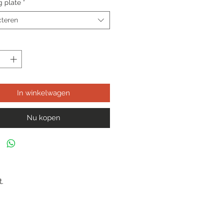
g plate
*
cteren
In winkelwagen
Nu kopen
.