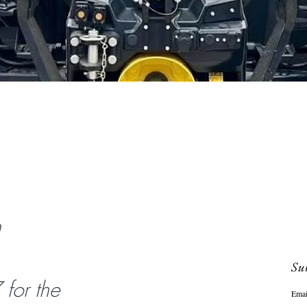
Snel overzicht
n
Sub
or the
Emai