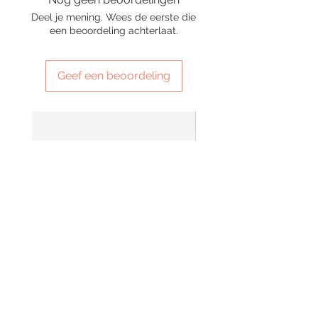
Deel je mening. Wees de eerste die
een beoordeling achterlaat.
Geef een beoordeling
SMG 042 black with orange
SMG 025 long
smoky lights
Prijs
£ 180,00