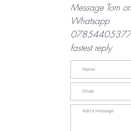
Message Tom o
Whatsapp
07854405377 f
fastest reply