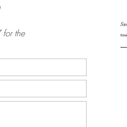
n
Sub
or the
Emai