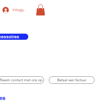
Inloggen
cessoires
Neem contact met ons op
Betaal een factuur
res