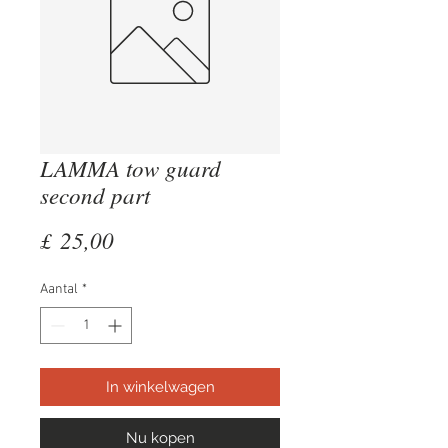
LAMMA tow guard
second part
Prijs
£ 25,00
Aantal
*
In winkelwagen
Nu kopen