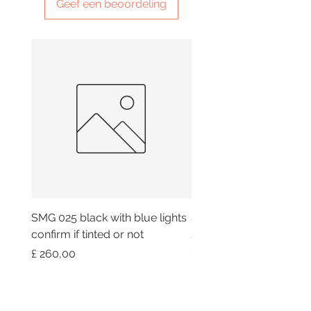
Geef een beoordeling
SMG 025 black with blue lights
SMG 042 black with or
confirm if tinted or not
smoky lights
Prijs
Prijs
£ 260,00
£ 260,00
Message Tom on Whatsapp