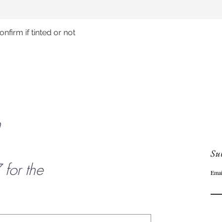
nfirm if tinted or not
Snel overzicht
n
Sub
or the
Emai