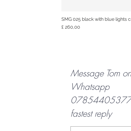
SMG 025 black with blue lights co
Prijs
£ 260,00
Message Tom o
Whatsapp
07854405377 f
fastest reply