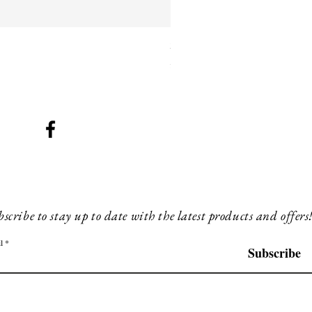
SMG 042 black with orange 
Prijs
£ 260,00
scribe to stay up to date with the latest products and offers
l
Subscribe