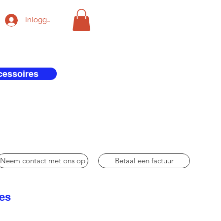
Inloggen
cessoires
Neem contact met ons op
Betaal een factuur
res