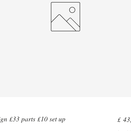
ign £33 parts £10 set up
£ 43