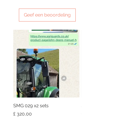
Geef een beoordeling
SMG 029 x2 sets
SMG 031 x3 green light
Prijs
Prijs
£ 320,00
£ 230,00