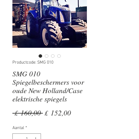
Productcode: SMG 010
SMG 010
Spiegelbeschermers voor
oude New Holland/Case
elektrische spiegels
Normale
Verkoopprijs
 £ 160,00 
£ 152,00
prijs
Aantal
*