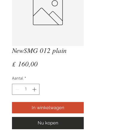
NewSMG 012 plain
Prijs
£ 160,00
Aantal
*
In winkelwagen
Nu kopen