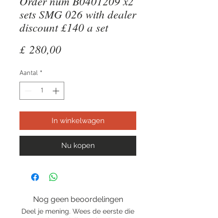
Order num B0401209 x2
sets SMG 026 with dealer
discount £140 a set
Prijs
£ 280,00
Aantal
*
In winkelwagen
Nu kopen
Nog geen beoordelingen
Deel je mening. Wees de eerste die