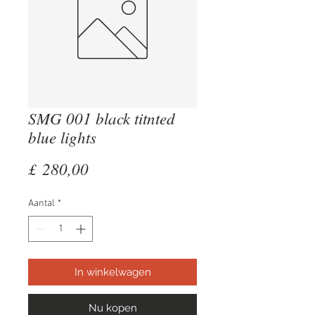
SMG 001 black titnted
blue lights
Prijs
£ 280,00
Aantal
*
In winkelwagen
Nu kopen