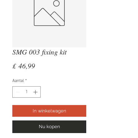
SMG 003 fixing kit
Prijs
£ 46,99
Aantal
*
In winkelwagen
Nu kopen