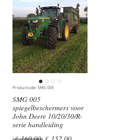
Productcode: SMG 005
SMG 005
spiegelbeschermers voor
John Deere 10/20/30/R-
serie handleiding
Normale
Verkoopprijs
 £ 160,00 
£ 152,00