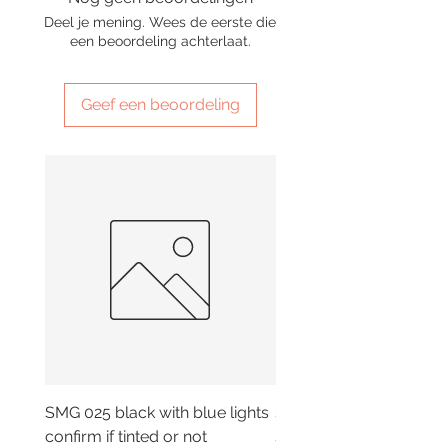
Deel je mening. Wees de eerste die
een beoordeling achterlaat.
Geef een beoordeling
SMG 025 black with blue lights
SMG 042 black with or
confirm if tinted or not
smoky lights