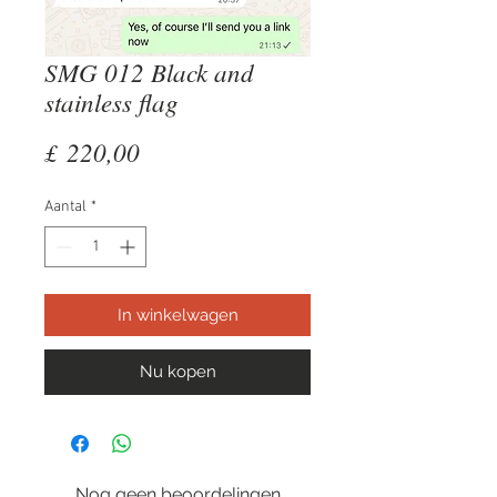
SMG 012 Black and
stainless flag
Prijs
£ 220,00
Aantal
*
In winkelwagen
Nu kopen
Nog geen beoordelingen