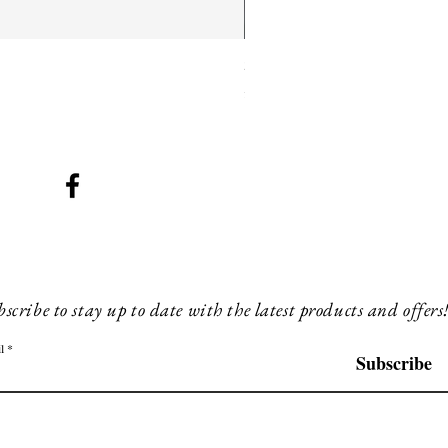
SMG 025 long
Prijs
£ 180,00
scribe to stay up to date with the latest products and offers
l
Subscribe