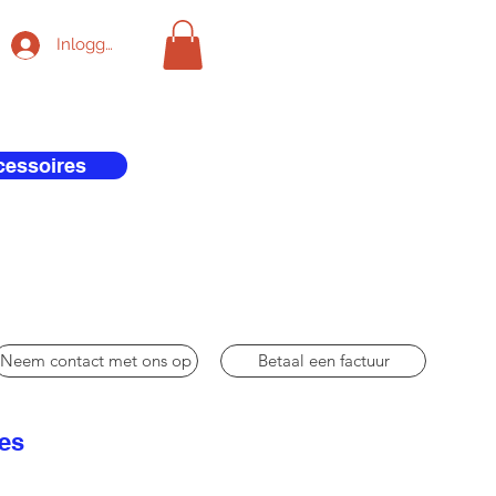
Inloggen
cessoires
Neem contact met ons op
Betaal een factuur
res