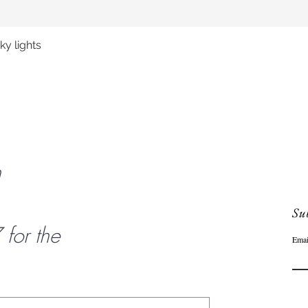
y lights
Snel overzicht
n
Sub
or the
Emai