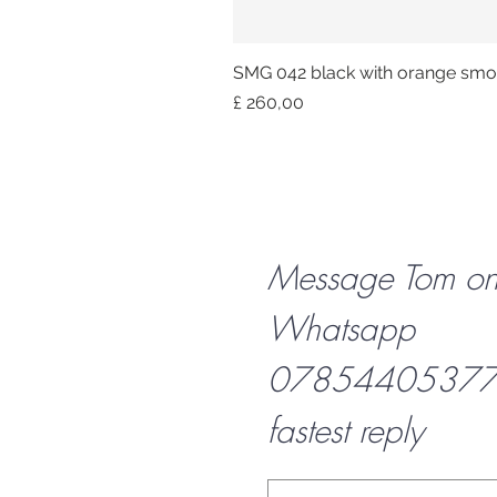
SMG 042 black with orange smok
Prijs
£ 260,00
Message Tom o
Whatsapp
07854405377 f
fastest reply