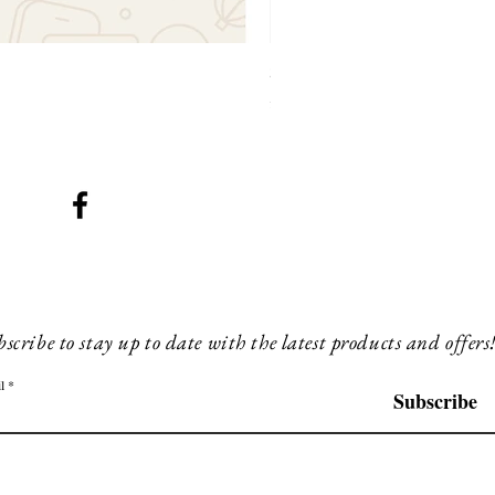
SMG 031 x3 green lights
Prijs
£ 230,00
scribe to stay up to date with the latest products and offers
l
Subscribe