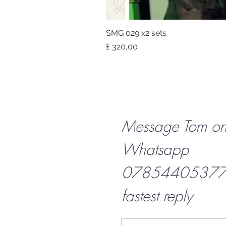
SMG 029 x2 sets
Prijs
£ 320,00
Message Tom o
Whatsapp
07854405377 f
fastest reply