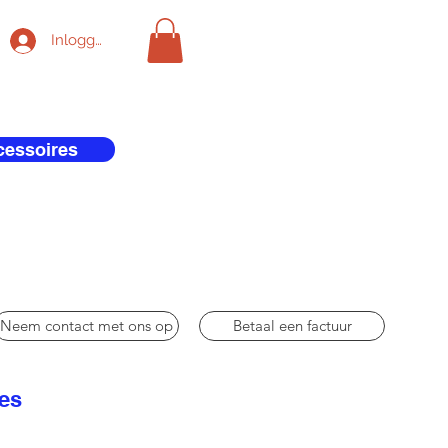
Inloggen
cessoires
Neem contact met ons op
Betaal een factuur
res