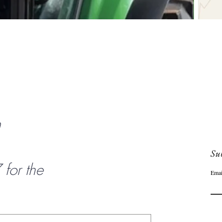
Snel overzicht
n
Sub
or the
Emai