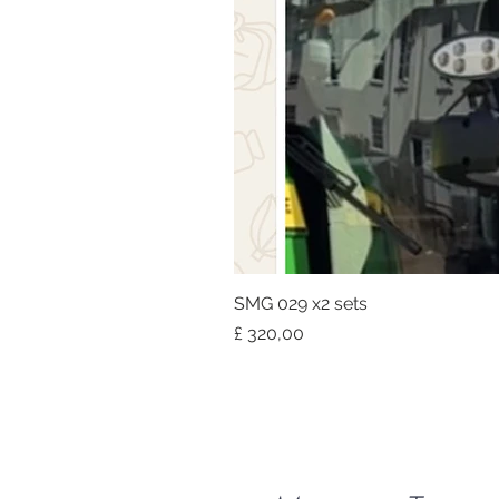
SMG 029 x2 sets
Prijs
£ 320,00