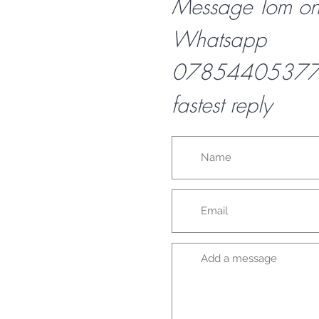
Message Tom o
Whatsapp
07854405377 f
fastest reply