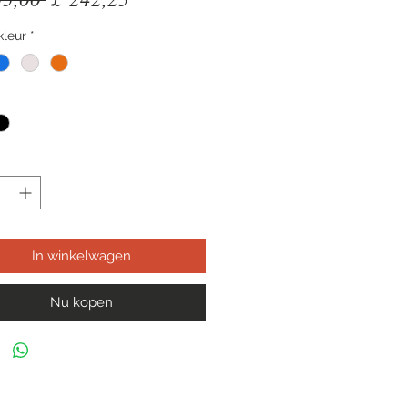
prijs
kleur
*
In winkelwagen
Nu kopen