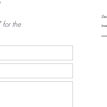
n
Sub
or the
Emai