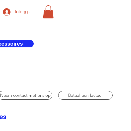
Inloggen
cessoires
Neem contact met ons op
Betaal een factuur
res