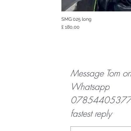
SMG 025 long
Prijs
£ 180,00
Message Tom o
Whatsapp
07854405377 f
fastest reply