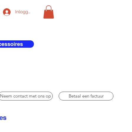
Inloggen
cessoires
Neem contact met ons op
Betaal een factuur
res