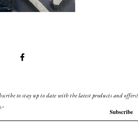
SMG 008 stainless and blac
Prijs
£ 200,00
scribe to stay up to date with the latest products and offers
l
Subscribe