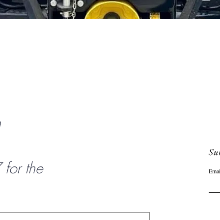
Snel overzicht
n
Sub
or the
Emai