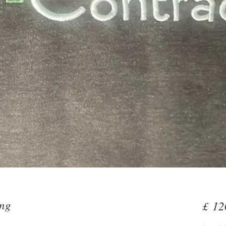
ing
£ 12