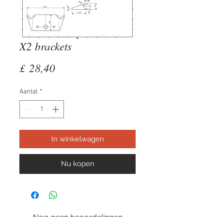
X2 brackets
Prijs
£ 28,40
Aantal
*
In winkelwagen
Nu kopen