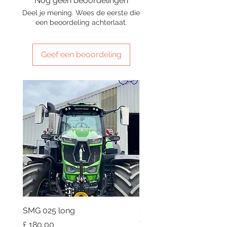
Nog geen beoordelingen
Deel je mening. Wees de eerste die
een beoordeling achterlaat.
Geef een beoordeling
SMG 025 long
SMG 008 stainless and 
flag
Prijs
£ 180,00