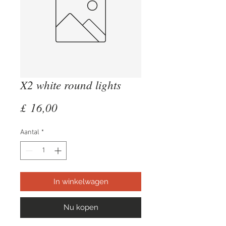
X2 white round lights
Prijs
£ 16,00
Aantal
*
In winkelwagen
Nu kopen