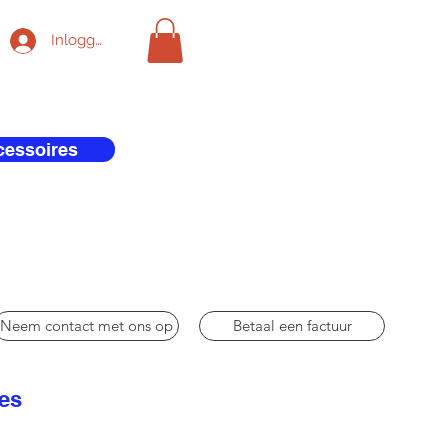
Inloggen
cessoires
Neem contact met ons op
Betaal een factuur
res