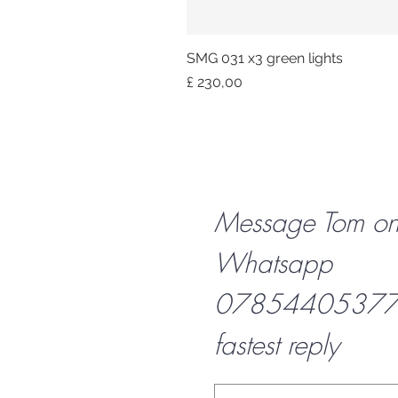
SMG 031 x3 green lights
Prijs
£ 230,00
Message Tom o
Whatsapp
07854405377 f
fastest reply