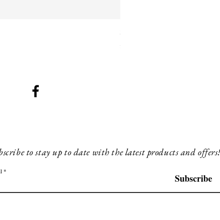
SMG 025 black with blue ligh
Prijs
£ 260,00
scribe to stay up to date with the latest products and offers
l
Subscribe