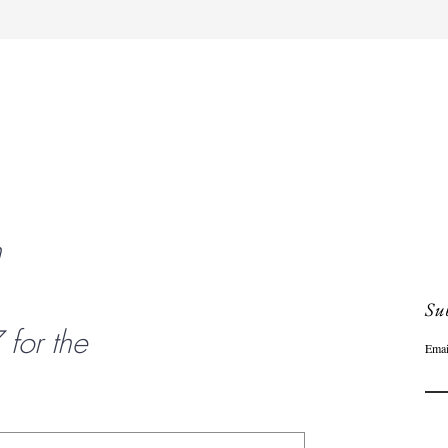
Snel overzicht
n
Sub
or the
Emai