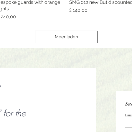
espoke guards with orange
Snel overzicht
SMG 012 new But discounte
Snel overzicht
ights
Prijs
£ 140,00
rijs
 240,00
Meer laden
n
Sub
or the
Emai