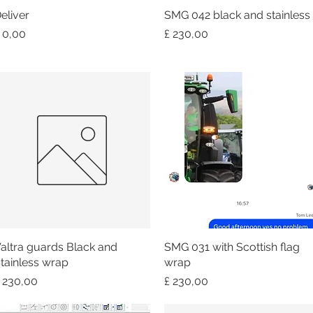
eliver
Snel overzicht
SMG 042 black and stainless
Snel overzicht
rijs
Prijs
 0,00
£ 230,00
altra guards Black and
Snel overzicht
SMG 031 with Scottish flag
Snel overzicht
tainless wrap
wrap
rijs
Prijs
 230,00
£ 230,00