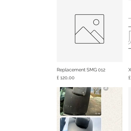
Replacement SMG 012
Snel overzicht
X
Prijs
P
£ 120,00
£