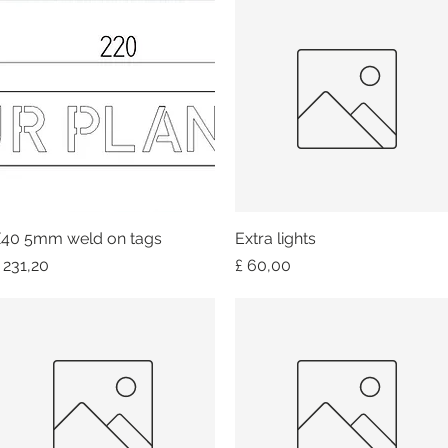
40 5mm weld on tags
Snel overzicht
Extra lights
Snel overzicht
rijs
Prijs
 231,20
£ 60,00