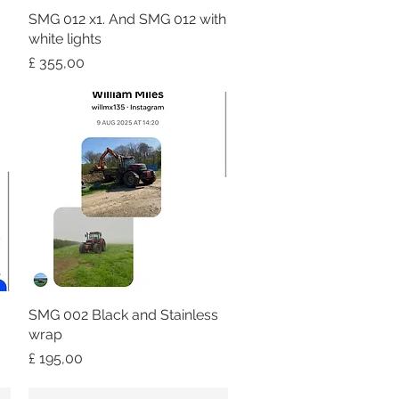
SMG 012 x1. And SMG 012 with
Snel overzicht
white lights
Prijs
£ 355,00
SMG 002 Black and Stainless
Snel overzicht
wrap
Prijs
£ 195,00