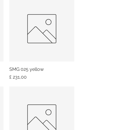
SMG 025 yellow
Snel overzicht
Prijs
£ 231,00