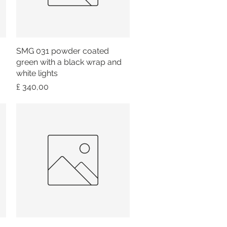
SMG 031 powder coated
Snel overzicht
green with a black wrap and
white lights
Prijs
£ 340,00