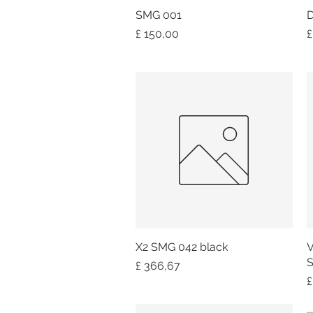
SMG 001
Snel overzicht
D
Prijs
P
£ 150,00
£
X2 SMG 042 black
Snel overzicht
V
S
Prijs
£ 366,67
P
£