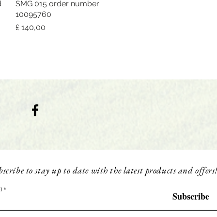
d
SMG 015 order number
Snel overzicht
10095760
Prijs
£ 140,00
scribe to stay up to date with the latest products and offers
l
Subscribe