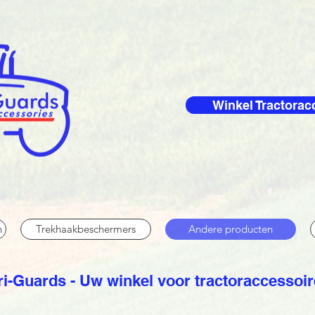
Winkel Tractorac
n
Trekhaakbeschermers
Andere producten
i-Guards - Uw winkel voor tractoraccessoi