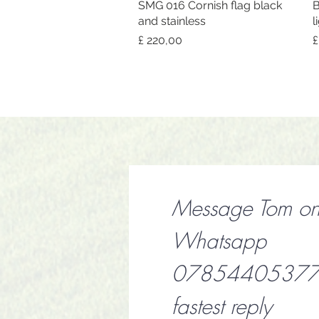
SMG 016 Cornish flag black
Snel overzicht
B
and stainless
l
Prijs
P
£ 220,00
£
Message Tom o
Whatsapp
07854405377 f
fastest reply