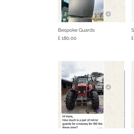
Bespoke Guards
Snel overzicht
S
Prijs
P
£ 180,00
£