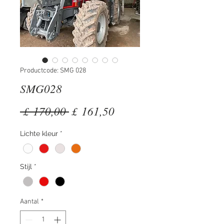
Productcode: SMG 028
SMG028
Normale
Verkoopprijs
 £ 170,00 
£ 161,50
prijs
Lichte kleur
*
Stijl
*
Aantal
*