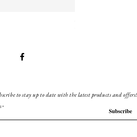
SMG 025 black with blue ligh
Prijs
£ 260,00
scribe to stay up to date with the latest products and offers
l
Subscribe