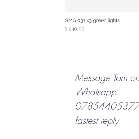
SMG 031 x3 green lights
Prijs
£ 230,00
Message Tom o
Whatsapp
07854405377 f
fastest reply