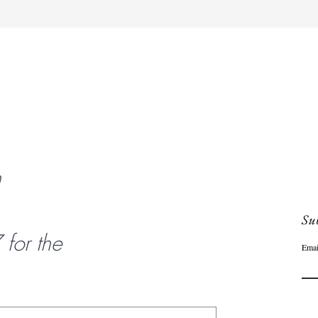
Snel overzicht
n
Sub
or the
Emai