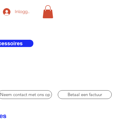
Inloggen
cessoires
Neem contact met ons op
Betaal een factuur
res