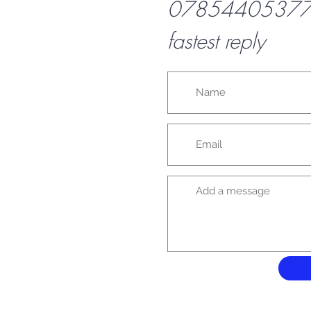
07854405377 f
fastest reply