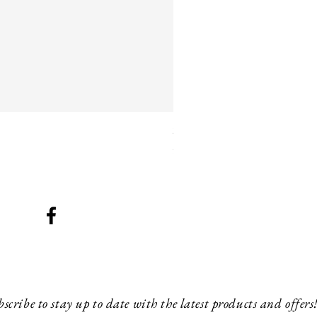
SMG 042 black with orange 
Prijs
£ 260,00
scribe to stay up to date with the latest products and offers