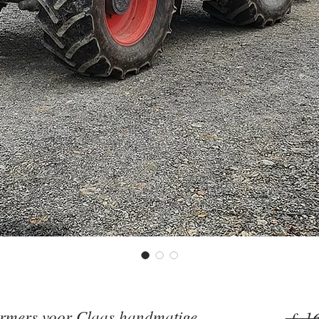
rmers voor Claas handmatige
 £ 1