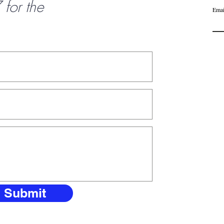
or the
Emai
Submit