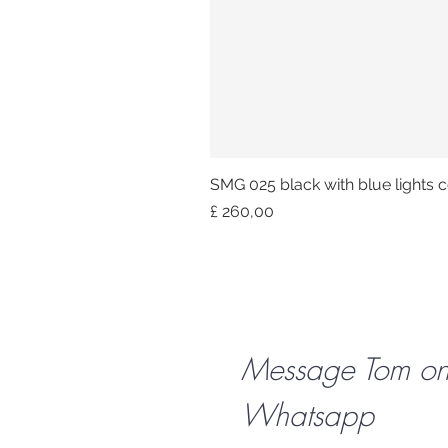
SMG 025 black with blue lights co
Prijs
£ 260,00
Message Tom o
Whatsapp