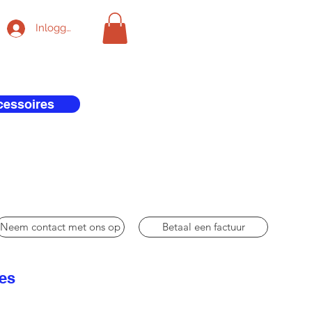
Inloggen
cessoires
Neem contact met ons op
Betaal een factuur
res