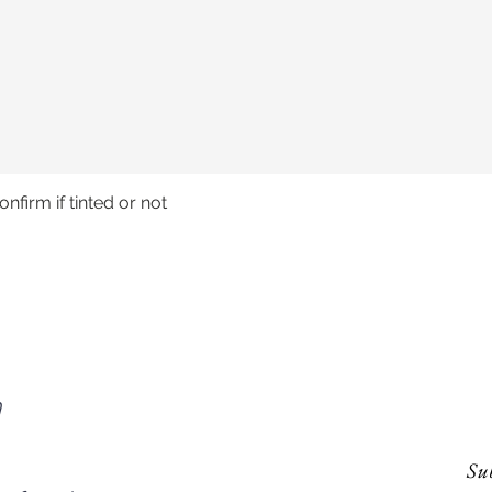
nfirm if tinted or not
Snel overzicht
n
Sub